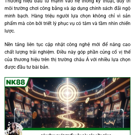
Thương hiệu đầu tư mạnh vào hệ thống kỹ thuật, duy trì
môi trường chơi công bằng và áp dụng chính sách đãi ngộ
minh bạch. Hàng triệu người lựa chọn không chỉ vì sản
phẩm mà còn bởi triết lý phục vụ có tâm và tầm nhìn chiến
lược.
Nền tảng liên tục cập nhật công nghệ mới để nâng cao
chất lượng trải nghiệm. Điều này góp phần củng cố vị thế
của thương hiệu trên thị trường châu Á với nhiều lựa chọn
được đầu tư bài bản.