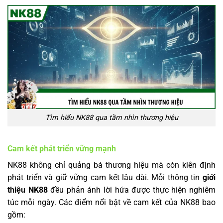
Tìm hiểu NK88 qua tầm nhìn thương hiệu
Cam kết phát triển vững mạnh
NK88 không chỉ quảng bá thương hiệu mà còn kiên định
phát triển và giữ vững cam kết lâu dài. Mỗi thông tin
giới
thiệu NK88
đều phản ánh lời hứa được thực hiện nghiêm
túc mỗi ngày. Các điểm nổi bật về cam kết của NK88 bao
gồm: