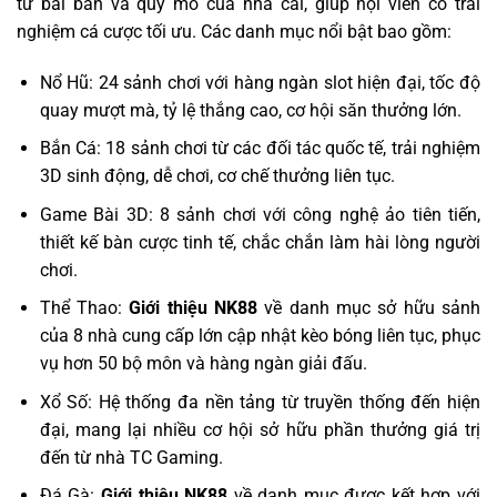
tư bài bản và quy mô của nhà cái, giúp hội viên có trải
nghiệm cá cược tối ưu. Các danh mục nổi bật bao gồm:
Nổ Hũ: 24 sảnh chơi với hàng ngàn slot hiện đại, tốc độ
quay mượt mà, tỷ lệ thắng cao, cơ hội săn thưởng lớn.
Bắn Cá: 18 sảnh chơi từ các đối tác quốc tế, trải nghiệm
3D sinh động, dễ chơi, cơ chế thưởng liên tục.
Game Bài 3D: 8 sảnh chơi với công nghệ ảo tiên tiến,
thiết kế bàn cược tinh tế, chắc chắn làm hài lòng người
chơi.
Thể Thao:
Giới thiệu NK88
về danh mục sở hữu sảnh
của 8 nhà cung cấp lớn cập nhật kèo bóng liên tục, phục
vụ hơn 50 bộ môn và hàng ngàn giải đấu.
Xổ Số: Hệ thống đa nền tảng từ truyền thống đến hiện
đại, mang lại nhiều cơ hội sở hữu phần thưởng giá trị
đến từ nhà TC Gaming.
Đá Gà:
Giới thiệu NK88
về danh mục được kết hợp với