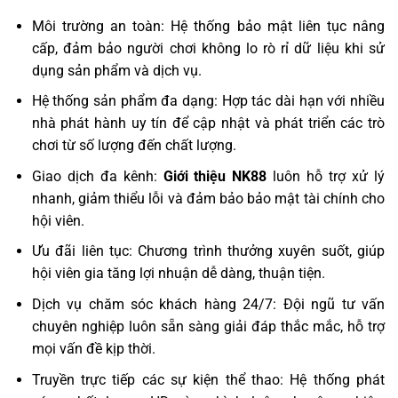
Môi trường an toàn: Hệ thống bảo mật liên tục nâng
cấp, đảm bảo người chơi không lo rò rỉ dữ liệu khi sử
dụng sản phẩm và dịch vụ.
Hệ thống sản phẩm đa dạng: Hợp tác dài hạn với nhiều
nhà phát hành uy tín để cập nhật và phát triển các trò
chơi từ số lượng đến chất lượng.
Giao dịch đa kênh:
Giới thiệu NK88
luôn hỗ trợ xử lý
nhanh, giảm thiểu lỗi và đảm bảo bảo mật tài chính cho
hội viên.
Ưu đãi liên tục: Chương trình thưởng xuyên suốt, giúp
hội viên gia tăng lợi nhuận dễ dàng, thuận tiện.
Dịch vụ chăm sóc khách hàng 24/7: Đội ngũ tư vấn
chuyên nghiệp luôn sẵn sàng giải đáp thắc mắc, hỗ trợ
mọi vấn đề kịp thời.
Truyền trực tiếp các sự kiện thể thao: Hệ thống phát